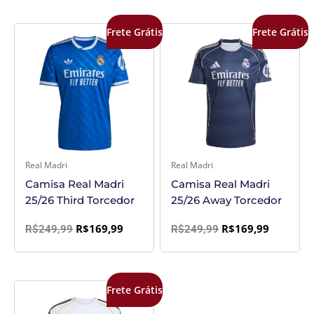
O
O
O
O
Frete Grátis
Frete Grátis
preço
preço
preço
preço
original
atual
original
atual
era:
é:
era:
é:
R$249,99.
R$169,99.
R$249,99.
R$169,99
Real Madri
Real Madri
Camisa Real Madri
Camisa Real Madri
25/26 Third Torcedor
25/26 Away Torcedor
R$
169,99
R$
169,99
R$
249,99
R$
249,99
O
O
Frete Grátis
preço
preço
original
atual