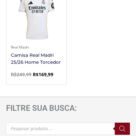
era:
é:
R$249,99.
R$169,99.
Real Madri
Camisa Real Madri
25/26 Home Torcedor
R$
169,99
R$
249,99
FILTRE SUA BUSCA:
Pesquisar
produtos