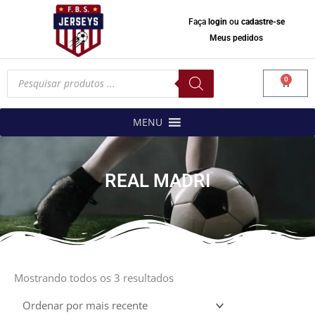
Faça
login
ou
cadastre-se
Meus pedidos
Pesquisar
0
produtos
Carrinh
MENU
REAL MADRI
Classificado
por
Mostrando todos os 3 resultados
mais
recente