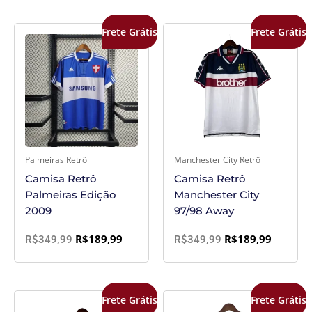
O
O
O
O
Frete Grátis
Frete Grátis
preço
preço
preço
preço
original
atual
original
atual
era:
é:
era:
é:
R$349,99.
R$189,99.
R$349,99.
R$189,9
Palmeiras Retrô
Manchester City Retrô
Camisa Retrô
Camisa Retrô
Palmeiras Edição
Manchester City
2009
97/98 Away
R$
189,99
R$
189,99
R$
349,99
R$
349,99
O
O
O
O
Frete Grátis
Frete Grátis
preço
preço
preço
preço