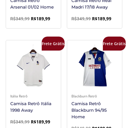
Camisa Retrô
Camisa Retrô Real
Arsenal 01/02 Home
Madri 17/18 Away
R$
189,99
R$
189,99
R$
349,99
R$
349,99
O
O
O
O
Frete Grátis
Frete Grátis
preço
preço
preço
preço
original
atual
original
atual
era:
é:
era:
é:
R$349,99.
R$189,99.
R$349,99.
R$189,9
Itália Retrô
Blackburn Retrô
Camisa Retrô Itália
Camisa Retrô
1998 Away
Blackburn 94/95
Home
R$
189,99
R$
349,99