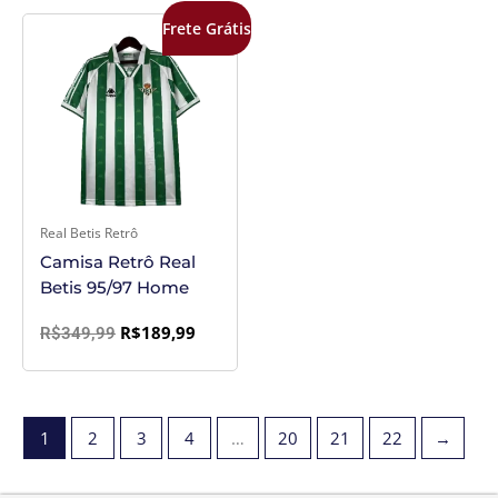
O
O
Frete Grátis
preço
preço
original
atual
era:
é:
R$349,99.
R$189,99.
Real Betis Retrô
Camisa Retrô Real
Betis 95/97 Home
R$
189,99
R$
349,99
1
2
3
4
…
20
21
22
→