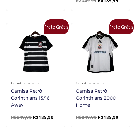
R$
189,99
R$
349,99
O
O
O
O
Frete Grátis
Frete Grátis
preço
preço
preço
preço
original
atual
original
atual
era:
é:
era:
é:
R$349,99.
R$189,99.
R$349,99.
R$189,9
Corinthians Retrô
Corinthians Retrô
Camisa Retrô
Camisa Retrô
Corinthians 15/16
Corinthians 2000
Away
Home
R$
189,99
R$
189,99
R$
349,99
R$
349,99