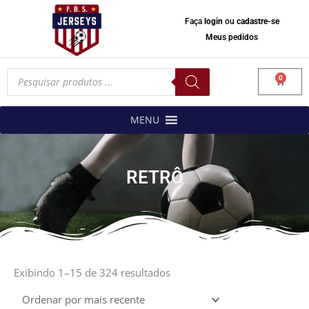
Faça
login
ou
cadastre-se
Meus pedidos
Pesquisar
0
produtos
Carrinh
MENU
RETRÔ
Classificado
por
Exibindo 1–15 de 324 resultados
mais
recente