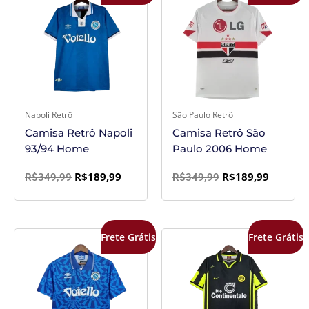
original
atual
original
atual
era:
é:
era:
é:
R$349,99.
R$189,99.
R$349,99.
R$189,9
Napoli Retrô
São Paulo Retrô
Camisa Retrô Napoli
Camisa Retrô São
93/94 Home
Paulo 2006 Home
R$
189,99
R$
189,99
R$
349,99
R$
349,99
O
O
O
O
Frete Grátis
Frete Grátis
preço
preço
preço
preço
original
atual
original
atual
era:
é:
era:
é:
R$349,99.
R$189,99.
R$349,99.
R$189,9