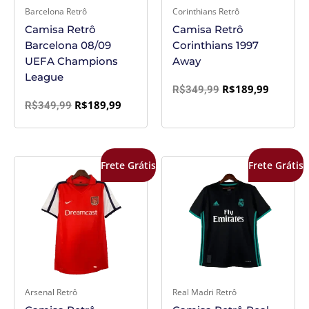
Barcelona Retrô
Corinthians Retrô
Camisa Retrô
Camisa Retrô
Barcelona 08/09
Corinthians 1997
UEFA Champions
Away
League
R$
189,99
R$
349,99
R$
189,99
R$
349,99
O
O
O
O
Frete Grátis
Frete Grátis
preço
preço
preço
preço
original
atual
original
atual
era:
é:
era:
é:
R$349,99.
R$189,99.
R$349,99.
R$189,9
Arsenal Retrô
Real Madri Retrô