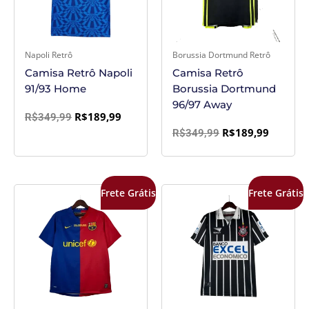
Napoli Retrô
Borussia Dortmund Retrô
Camisa Retrô Napoli
Camisa Retrô
91/93 Home
Borussia Dortmund
96/97 Away
R$
189,99
R$
349,99
R$
189,99
R$
349,99
O
O
O
O
Frete Grátis
Frete Grátis
preço
preço
preço
preço
original
atual
original
atual
era:
é:
era:
é:
R$349,99.
R$189,99.
R$349,99.
R$189,9