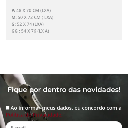
P:
48 X 70 CM (LXA)
M:
50 X 72 CM ( LXA)
G:
52 X 74 (LXA)
GG :
54 X 76 (LX A)
Fique por dentro das novidades!
Ao informar meus dados, eu concordo com a
Aceite
Política de Privacidade.
E-