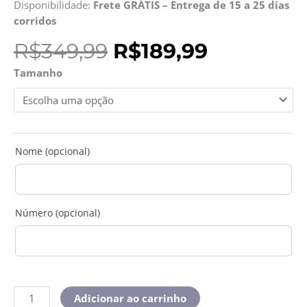
Disponibilidade:
Frete GRÁTIS – Entrega de 15 a 25 dias
corridos
O
O
R$
349,99
R$
189,99
preço
preço
Camisa
Tamanho
original
atual
Retrô
era:
é:
Palmeiras
R$349,99.
R$189,99.
Edição
2009
quantidade
Nome (opcional)
Número (opcional)
Adicionar ao carrinho