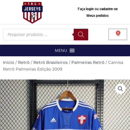
Faça
login
ou
cadastre-se
Meus pedidos
Pesquisar
0
produtos
Carrinh
MENU
Início
/
Retrô
/
Retrô Brasileiros
/
Palmeiras Retrô
/ Camisa
Retrô Palmeiras Edição 2009