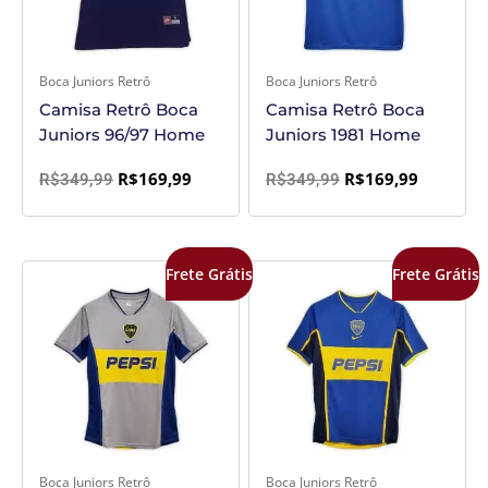
Boca Juniors Retrô
Boca Juniors Retrô
Camisa Retrô Boca
Camisa Retrô Boca
Juniors 96/97 Home
Juniors 1981 Home
R$
169,99
R$
169,99
R$
349,99
R$
349,99
O
O
O
O
Frete Grátis
Frete Grátis
preço
preço
preço
preço
original
atual
original
atual
era:
é:
era:
é:
R$349,99.
R$189,99.
R$349,99.
R$169,99
Boca Juniors Retrô
Boca Juniors Retrô