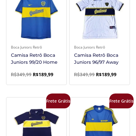
era:
é:
era:
é:
R$349,99.
R$189,99.
R$349,99.
R$189,99
Boca Juniors Retrô
Boca Juniors Retrô
Camisa Retrô Boca
Camisa Retrô Boca
Juniors 99/20 Home
Juniors 96/97 Away
R$
189,99
R$
189,99
R$
349,99
R$
349,99
O
O
O
O
Frete Grátis
Frete Grátis
preço
preço
preço
preço
original
atual
original
atual
era:
é:
era:
é:
R$349,99.
R$169,99.
R$349,99.
R$169,99