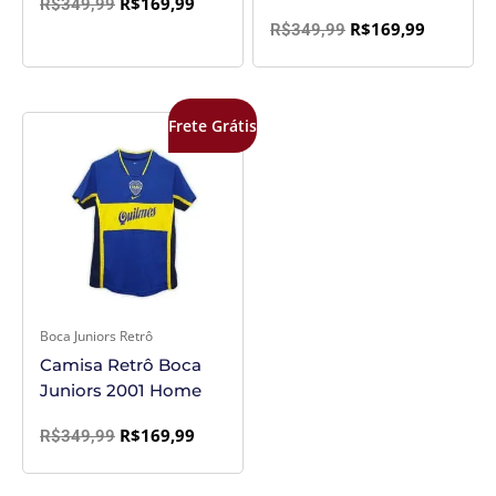
R$
169,99
R$
349,99
R$
169,99
R$
349,99
O
O
Frete Grátis
preço
preço
original
atual
era:
é:
R$349,99.
R$169,99.
Boca Juniors Retrô
Camisa Retrô Boca
Juniors 2001 Home
R$
169,99
R$
349,99