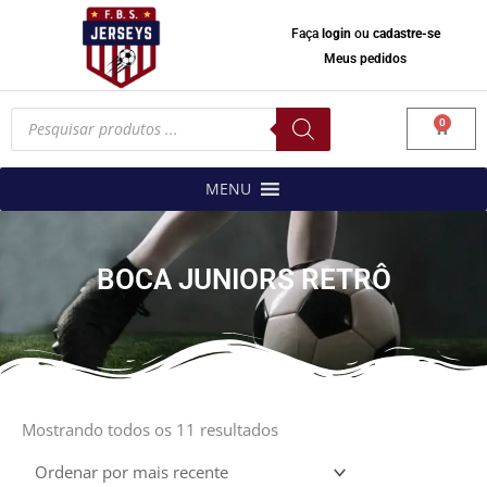
Faça
login
ou
cadastre-se
Meus pedidos
Pesquisar
0
produtos
Carrinh
MENU
BOCA JUNIORS RETRÔ
Classificado
por
Mostrando todos os 11 resultados
mais
recente