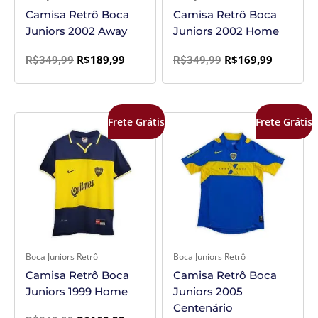
Camisa Retrô Boca
Camisa Retrô Boca
Juniors 2002 Away
Juniors 2002 Home
R$
189,99
R$
169,99
R$
349,99
R$
349,99
O
O
O
O
Frete Grátis
Frete Grátis
preço
preço
preço
preço
original
atual
original
atual
era:
é:
era:
é:
R$349,99.
R$169,99.
R$349,99.
R$169,99
Boca Juniors Retrô
Boca Juniors Retrô
Camisa Retrô Boca
Camisa Retrô Boca
Juniors 1999 Home
Juniors 2005
Centenário