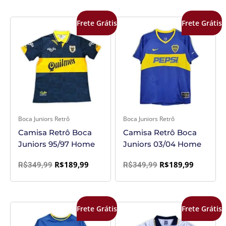
O
O
O
O
Frete Grátis
Frete Grátis
preço
preço
preço
preço
original
atual
original
atual
era:
é:
era:
é:
R$349,99.
R$189,99.
R$349,99.
R$189,99
Boca Juniors Retrô
Boca Juniors Retrô
Camisa Retrô Boca
Camisa Retrô Boca
Juniors 95/97 Home
Juniors 03/04 Home
R$
189,99
R$
189,99
R$
349,99
R$
349,99
O
O
O
O
Frete Grátis
Frete Grátis
preço
preço
preço
preço
original
atual
original
atual