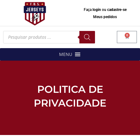
Faça
login
ou
cadastre-se
Meus pedidos
Pesquisar
0
produtos
Carrinh
MENU
POLITICA DE
PRIVACIDADE