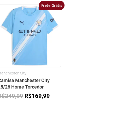
Frete Grátis
O
O
preço
preço
original
atual
era:
é:
R$249,99.
R$169,99.
anchester City
Camisa Manchester City
25/26 Home Torcedor
R$
249,99
R$
169,99