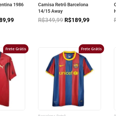
entina 1986
Camisa Retrô Barcelona
C
14/15 Away
89,99
R$
349,99
R$
189,99
Frete Grátis
Frete Grátis
O
O
O
o
preço
preço
preço
inal
atual
original
atual
é:
era:
é:
49,99.
R$189,99.
R$349,99.
R$189,99.
Barcelona Retrô
P