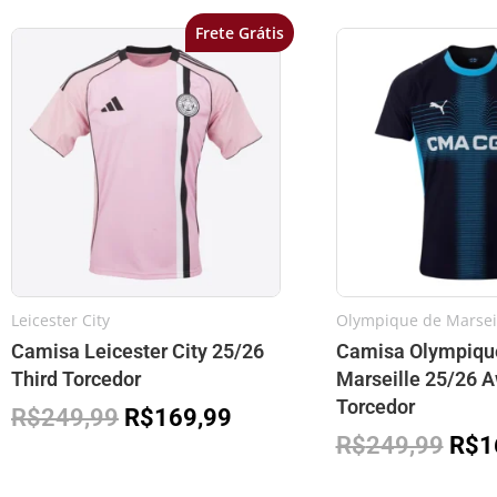
Frete Grátis
O
O
O
preço
preço
preç
original
atual
orig
era:
é:
era:
R$249,99.
R$169,99.
R$2
Leicester City
Olympique de Marsei
Camisa Leicester City 25/26
Camisa Olympiqu
Third Torcedor
Marseille 25/26 
Torcedor
R$
249,99
R$
169,99
R$
249,99
R$
1