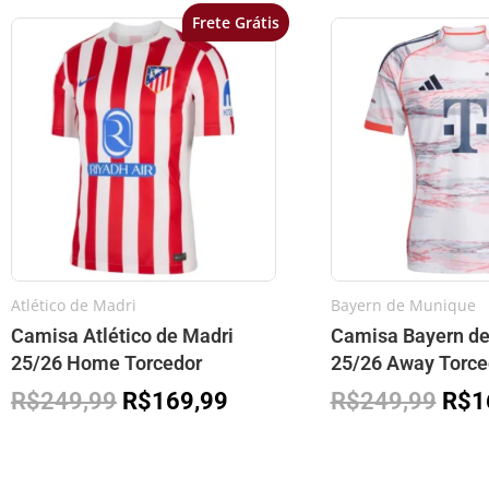
Frete Grátis
O
O
O
preço
preço
preç
original
atual
orig
era:
é:
era:
R$249,99.
R$169,99.
R$2
Atlético de Madri
Bayern de Munique
Camisa Atlético de Madri
Camisa Bayern d
25/26 Home Torcedor
25/26 Away Torce
R$
249,99
R$
169,99
R$
249,99
R$
1