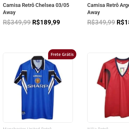
Camisa Retrô Chelsea 03/05
Camisa Retrô Arg
Away
Away
R$
349,99
R$
189,99
R$
349,99
R$
1
Frete Grátis
O
O
O
preço
preço
preç
original
atual
orig
era:
é:
era:
R$349,99.
R$169,99.
R$3
Manchester United Retrô
Itália Retrô