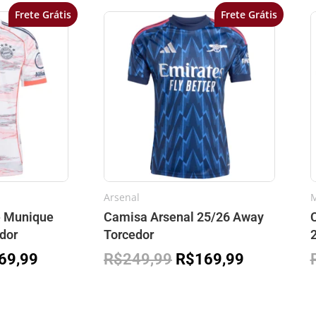
Frete Grátis
Frete Grátis
O
O
O
o
preço
preço
preço
inal
atual
original
atual
é:
era:
é:
49,99.
R$169,99.
R$249,99.
R$169,99.
Arsenal
M
e Munique
Camisa Arsenal 25/26 Away
dor
Torcedor
69,99
R$
249,99
R$
169,99