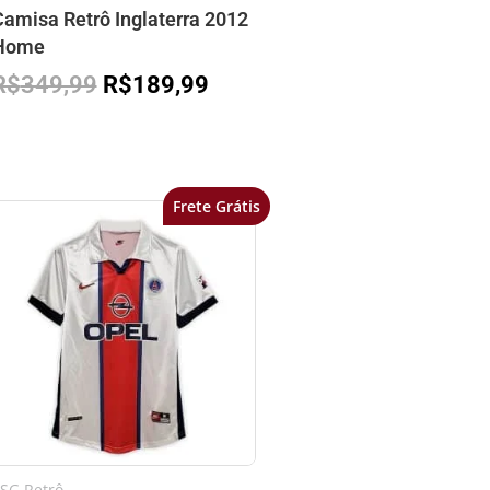
amisa Retrô Inglaterra 2012
Home
R$
349,99
R$
189,99
Frete Grátis
O
O
preço
preço
original
atual
era:
é:
R$349,99.
R$169,99.
SG Retrô