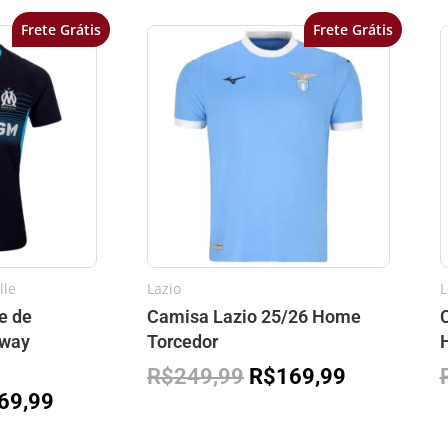
Frete Grátis
Frete Grátis
O
O
O
o
preço
preço
preço
inal
atual
original
atual
é:
era:
é:
49,99.
R$169,99.
R$249,99.
R$169,99.
lle
Lazio
L
e de
Camisa Lazio 25/26 Home
Away
Torcedor
R$
249,99
R$
169,99
69,99