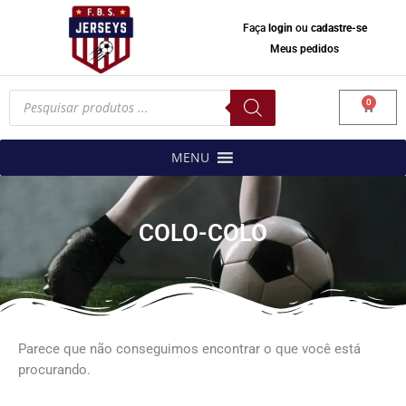
Faça
login
ou
cadastre-se
Meus pedidos
Pesquisar
0
produtos
Carrinh
MENU
COLO-COLO
Parece que não conseguimos encontrar o que você está
procurando.