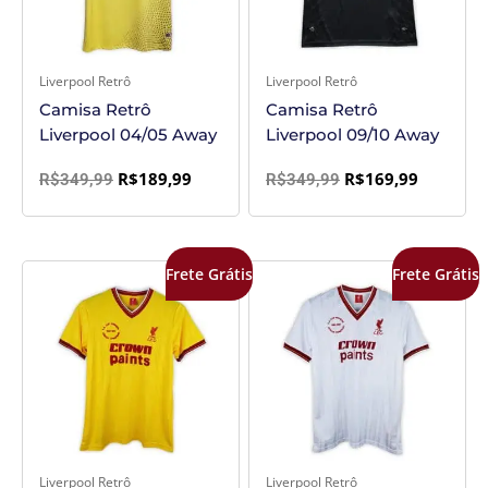
Liverpool Retrô
Liverpool Retrô
Camisa Retrô
Camisa Retrô
Liverpool 04/05 Away
Liverpool 09/10 Away
R$
189,99
R$
169,99
R$
349,99
R$
349,99
O
O
O
O
Frete Grátis
Frete Grátis
preço
preço
preço
preço
original
atual
original
atual
era:
é:
era:
é:
R$349,99.
R$169,99.
R$349,99.
R$169,99
Liverpool Retrô
Liverpool Retrô