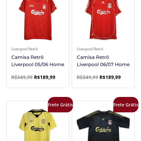
era:
é:
era:
é:
R$349,99.
R$189,99.
R$349,99.
R$189,99
Liverpool Retrô
Liverpool Retrô
Camisa Retrô
Camisa Retrô
Liverpool 05/06 Home
Liverpool 06/07 Home
R$
189,99
R$
189,99
R$
349,99
R$
349,99
O
O
O
O
Frete Grátis
Frete Grátis
preço
preço
preço
preço
original
atual
original
atual
era:
é:
era:
é:
R$349,99.
R$189,99.
R$349,99.
R$169,99