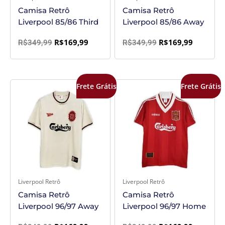
Camisa Retrô
Camisa Retrô
Liverpool 85/86 Third
Liverpool 85/86 Away
R$
169,99
R$
169,99
R$
349,99
R$
349,99
O
O
O
O
Frete Grátis
Frete Grátis
preço
preço
preço
preço
original
atual
original
atual
era:
é:
era:
é:
R$349,99.
R$169,99.
R$349,99.
R$169,99
Liverpool Retrô
Liverpool Retrô
Camisa Retrô
Camisa Retrô
Liverpool 96/97 Away
Liverpool 96/97 Home