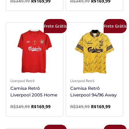
R$
169,99
R$
169,99
R$
349,99
R$
349,99
O
O
O
O
Frete Grátis
Frete Grátis
preço
preço
preço
preço
original
atual
original
atual
era:
é:
era:
é:
R$349,99.
R$169,99.
R$349,99.
R$169,99
Liverpool Retrô
Liverpool Retrô
Camisa Retrô
Camisa Retrô
Liverpool 2005 Home
Liverpool 94/96 Away
R$
169,99
R$
169,99
R$
349,99
R$
349,99