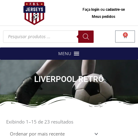
Faça
login
ou
cadastre-se
Meus pedidos
Pesquisar
0
produtos
Carrinh
MENU
LIVERPOOL RETRÔ
Classificado
por
Exibindo 1–15 de 23 resultados
mais
recente