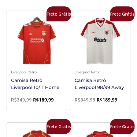
O
O
O
O
Frete Grátis
Frete Grátis
preço
preço
preço
preço
original
atual
original
atual
era:
é:
era:
é:
R$349,99.
R$189,99.
R$349,99.
R$189,99
Liverpool Retrô
Liverpool Retrô
Camisa Retrô
Camisa Retrô
Liverpool 10/11 Home
Liverpool 98/99 Away
R$
189,99
R$
189,99
R$
349,99
R$
349,99
O
O
O
O
Frete Grátis
Frete Grátis
preço
preço
preço
preço
original
atual
original
atual