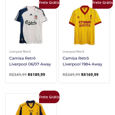
O
O
O
O
Frete Grátis
Frete Grátis
preço
preço
preço
preço
original
atual
original
atual
era:
é:
era:
é:
R$349,99.
R$189,99.
R$349,99.
R$169,99
Liverpool Retrô
Liverpool Retrô
Camisa Retrô
Camisa Retrô
Liverpool 06/07 Away
Liverpool 1984 Away
R$
189,99
R$
169,99
R$
349,99
R$
349,99
O
O
Frete Grátis
preço
preço
original
atual
era:
é: