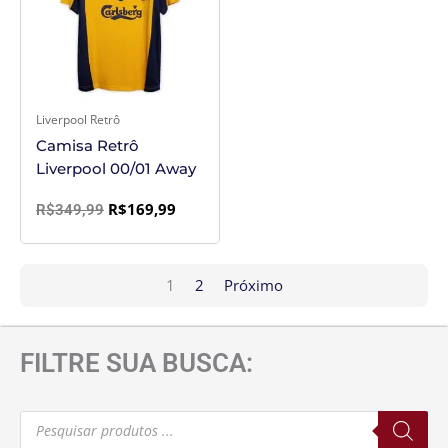
R$349,99.
R$169,99.
Liverpool Retrô
Camisa Retrô
Liverpool 00/01 Away
R$
169,99
R$
349,99
1
2
Próximo
FILTRE SUA BUSCA:
Pesquisar
produtos