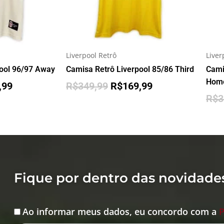
Liverpool Retrô
Liver
pool 96/97 Away
Camisa Retrô Liverpool 85/86 Third
Cami
Hom
,99
R$
349,99
R$
169,99
R$
3
Fique por dentro das novidade
Ao informar meus dados, eu concordo com a
P
Aceite