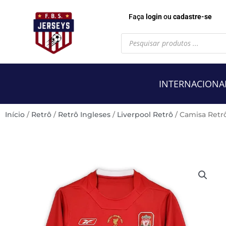
Faça
login
ou
cadastre-se
Pesquisar
produtos
INTERNACIONA
Início
/
Retrô
/
Retrô Ingleses
/
Liverpool Retrô
/ Camisa Retr