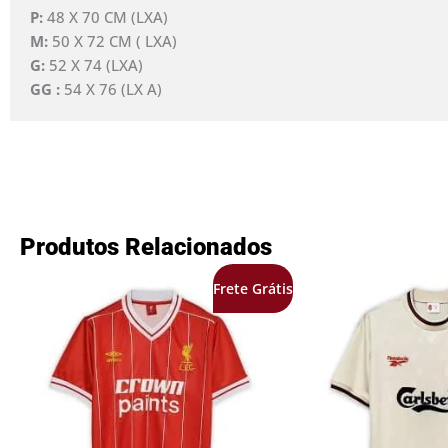
P:
48 X 70 CM (LXA)
M:
50 X 72 CM ( LXA)
G:
52 X 74 (LXA)
GG :
54 X 76 (LX A)
Produtos Relacionados
O
O
O
Frete Grátis
preço
preço
preço
original
atual
origina
era:
é:
era:
R$349,99.
R$169,99.
R$349,