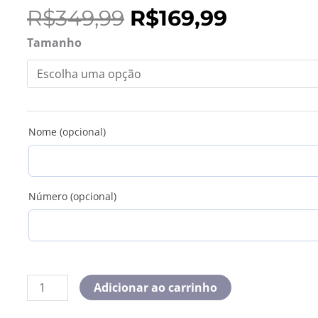
O
O
R$
349,99
R$
169,99
preço
preço
Camisa
Tamanho
original
atual
Retrô
era:
é:
Liverpool
R$349,99.
R$169,99
2005
Home
quantidade
Nome (opcional)
Número (opcional)
Adicionar ao carrinho