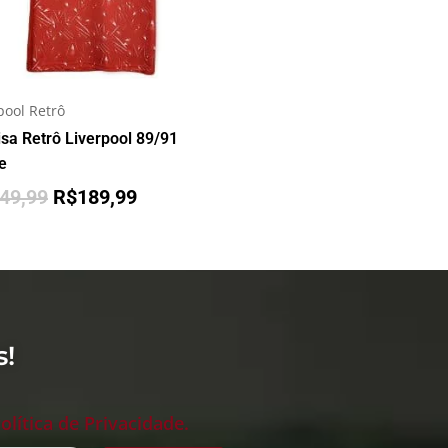
pool Retrô
sa Retrô Liverpool 89/91
e
49,99
R$
189,99
s!
olítica de Privacidade.