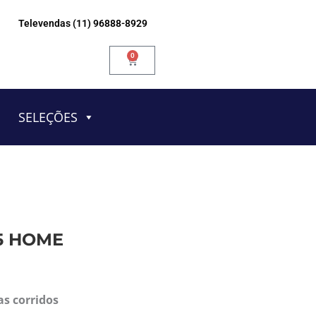
Televendas (11) 96888-8929
0
Carrinho
SELEÇÕES
5 HOME
as corridos