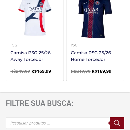
era:
é:
era:
é:
R$249,99.
R$169,99.
R$249,99.
R$169,99
PSG
PSG
Camisa PSG 25/26
Camisa PSG 25/26
Away Torcedor
Home Torcedor
R$
169,99
R$
169,99
R$
249,99
R$
249,99
FILTRE SUA BUSCA:
Pesquisar
produtos