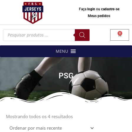
Faça
login
ou
cadastre-se
Meus pedidos
Pesquisar
0
produtos
Carrinh
MENU
PSG
Classificado
por
Mostrando todos os 4 resultados
mais
recente