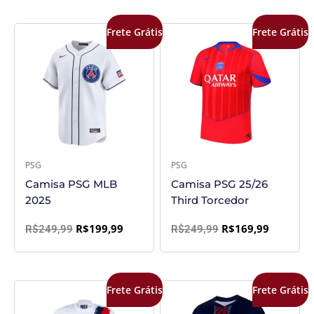
O
O
O
O
Frete Grátis
Frete Grátis
preço
preço
preço
preço
original
atual
original
atual
era:
é:
era:
é:
R$249,99.
R$199,99.
R$249,99.
R$169,99
PSG
PSG
Camisa PSG MLB
Camisa PSG 25/26
2025
Third Torcedor
R$
199,99
R$
169,99
R$
249,99
R$
249,99
O
O
O
O
Frete Grátis
Frete Grátis
preço
preço
preço
preço
original
atual
original
atual