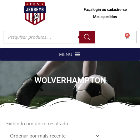
Faça
login
ou
cadastre-se
Meus pedidos
Pesquisar
0
produtos
Carrinh
MENU
WOLVERHAMPTON
Exibindo um único resultado