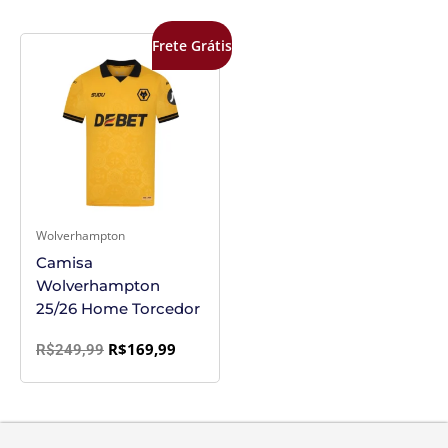
O
O
Frete Grátis
preço
preço
original
atual
era:
é:
R$249,99.
R$169,99.
Wolverhampton
Camisa
Wolverhampton
25/26 Home Torcedor
R$
169,99
R$
249,99