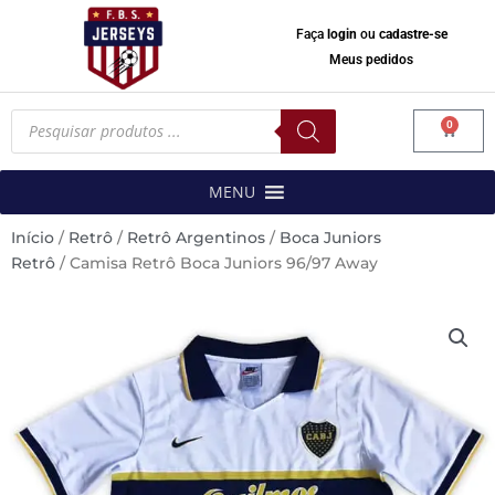
Faça
login
ou
cadastre-se
Meus pedidos
Pesquisar
0
produtos
Carrinh
MENU
Início
/
Retrô
/
Retrô Argentinos
/
Boca Juniors
Retrô
/ Camisa Retrô Boca Juniors 96/97 Away