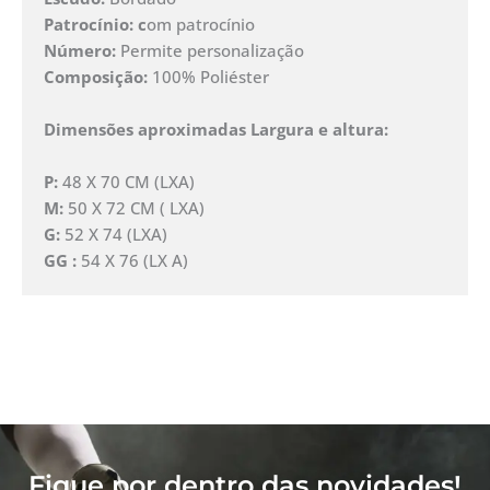
Patrocínio: c
om patrocínio
Número:
Permite personalização
Composição:
100% Poliéster
Dimensões aproximadas Largura e altura:
P:
48 X 70 CM (LXA)
M:
50 X 72 CM ( LXA)
G:
52 X 74 (LXA)
GG :
54 X 76 (LX A)
Fique por dentro das novidades!