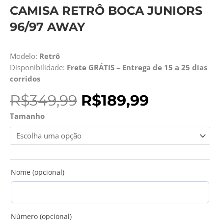
CAMISA RETRÔ BOCA JUNIORS
96/97 AWAY
Modelo:
Retrô
Disponibilidade:
Frete GRÁTIS – Entrega de 15 a 25 dias
corridos
O
O
R$
349,99
R$
189,99
preço
preço
Camisa
Tamanho
original
atual
Retrô
era:
é:
Boca
R$349,99.
R$189,99.
Juniors
96/97
Away
Nome (opcional)
quantidade
Número (opcional)