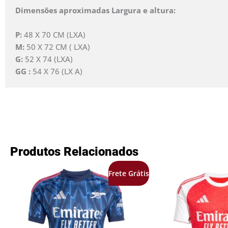
Dimensões aproximadas Largura e altura:
P:
48 X 70 CM (LXA)
M:
50 X 72 CM ( LXA)
G:
52 X 74 (LXA)
GG :
54 X 76 (LX A)
Produtos Relacionados
O
O
O
Frete Grátis
preço
preço
preço
original
atual
origina
era:
é:
era:
R$249,99.
R$169,99.
R$249,