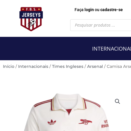
Faça
login
ou
cadastre-se
Pesquisar
produtos
INTERNACIONA
Início
/
Internacionais
/
Times Ingleses
/
Arsenal
/ Camisa Ars