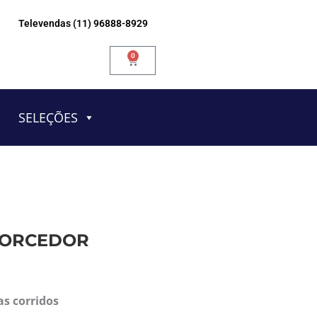
Televendas (11) 96888-8929
0
Carrinho
SELEÇÕES
 TORCEDOR
as corridos