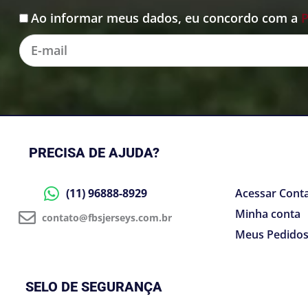
Ao informar meus dados, eu concordo com a
P
Aceite
E-
mail
PRECISA DE AJUDA?
(11) 96888-8929
Acessar Cont
Minha conta
contato@fbsjerseys.com.br
Meus Pedido
SELO DE SEGURANÇA