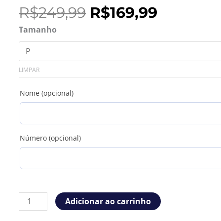
O
O
R$
249,99
R$
169,99
preço
preço
Camisa
Tamanho
original
atual
Arsenal
era:
é:
25/26
R$249,99.
R$169,99
Third
LIMPAR
Torcedor
quantidade
Nome (opcional)
Número (opcional)
Adicionar ao carrinho