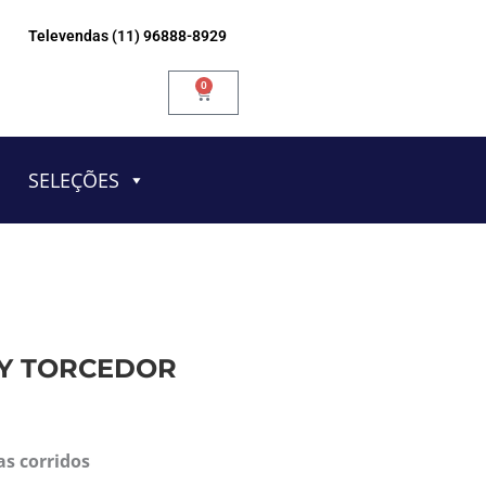
Televendas (11) 96888-8929
0
Carrinho
SELEÇÕES
AY TORCEDOR
as corridos