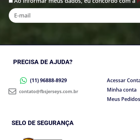
Ao informar meus dados, eu concordo com a
P
Aceite
E-
mail
PRECISA DE AJUDA?
(11) 96888-8929
Acessar Cont
Minha conta
contato@fbsjerseys.com.br
Meus Pedido
SELO DE SEGURANÇA