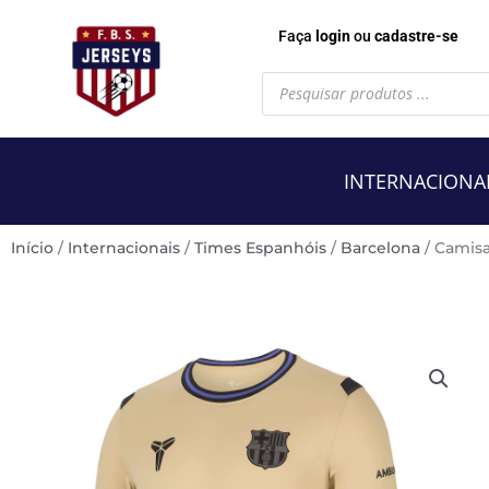
Faça
login
ou
cadastre-se
Pesquisar
produtos
INTERNACIONA
Início
/
Internacionais
/
Times Espanhóis
/
Barcelona
/ Camisa