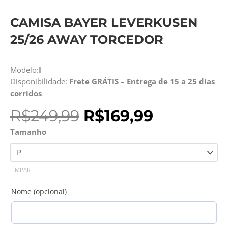
CAMISA BAYER LEVERKUSEN
25/26 AWAY TORCEDOR
Modelo:
I
Disponibilidade:
Frete GRÁTIS – Entrega de 15 a 25 dias
corridos
O
O
R$
249,99
R$
169,99
preço
preço
Camisa
Tamanho
original
atual
Bayer
era:
é:
Leverkusen
R$249,99.
R$169,99.
25/26
LIMPAR
Away
Torcedor
Nome (opcional)
quantidade