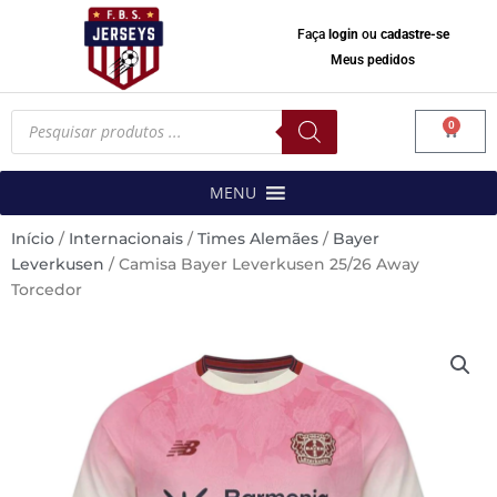
Faça
login
ou
cadastre-se
Meus pedidos
Pesquisar
0
produtos
Carrinh
MENU
Início
/
Internacionais
/
Times Alemães
/
Bayer
Leverkusen
/ Camisa Bayer Leverkusen 25/26 Away
Torcedor