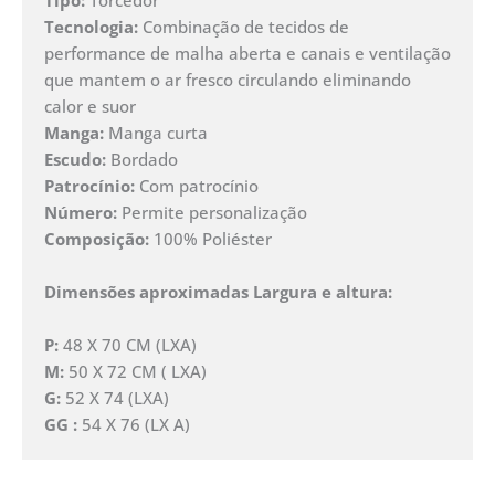
Tecnologia:
Combinação de tecidos de
performance de malha aberta e canais e ventilação
que mantem o ar fresco circulando eliminando
calor e suor
Manga:
Manga curta
Escudo:
Bordado
Patrocínio:
Com patrocínio
Número:
Permite personalização
Composição:
100% Poliéster
Dimensões aproximadas Largura e altura:
P:
48 X 70 CM (LXA)
M:
50 X 72 CM ( LXA)
G:
52 X 74 (LXA)
GG :
54 X 76 (LX A)