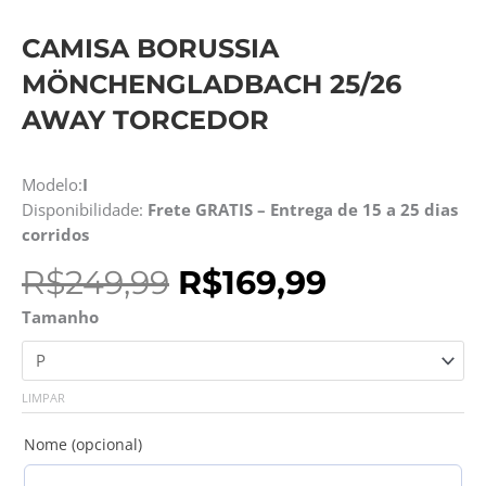
CAMISA BORUSSIA
MÖNCHENGLADBACH 25/26
AWAY TORCEDOR
Modelo:
I
Disponibilidade:
Frete GRATIS – Entrega de 15 a 25 dias
corridos
O
O
R$
249,99
R$
169,99
preço
preço
Camisa
Tamanho
original
atual
Borussia
era:
é:
Mönchengladbach
R$249,99.
R$169,99.
25/26
LIMPAR
Away
Torcedor
Nome (opcional)
quantidade