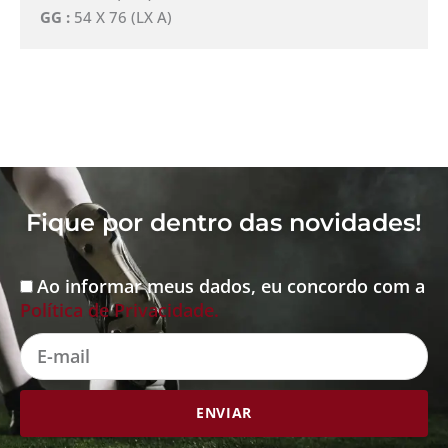
GG :
54 X 76 (LX A)
Fique por dentro das novidades!
Ao informar meus dados, eu concordo com a
Aceite
Política de Privacidade.
E-
mail
ENVIAR