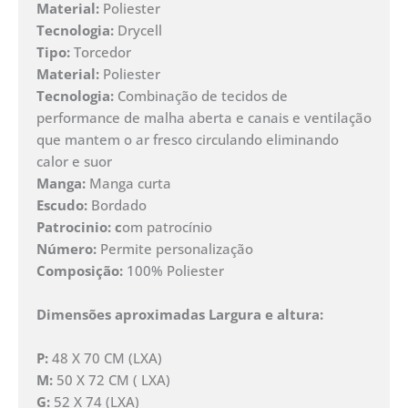
Material:
Poliester
Tecnologia:
Drycell
Tipo:
Torcedor
Material:
Poliester
Tecnologia:
Combinação de tecidos de
performance de malha aberta e canais e ventilação
que mantem o ar fresco circulando eliminando
calor e suor
Manga:
Manga curta
Escudo:
Bordado
Patrocinio: c
om patrocínio
Número:
Permite personalização
Composição:
100% Poliester
Dimensões aproximadas Largura e altura:
P:
48 X 70 CM (LXA)
M:
50 X 72 CM ( LXA)
G:
52 X 74 (LXA)