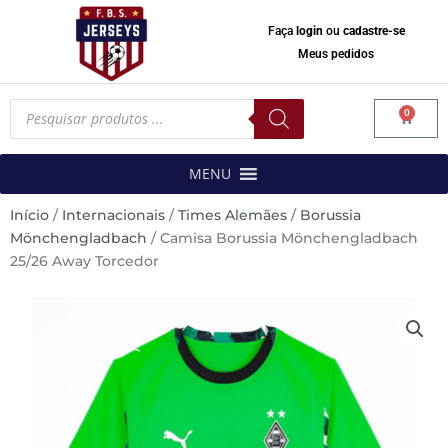
Faça
login
ou
cadastre-se
Meus pedidos
Pesquisar
0
produtos
Carrinh
MENU
Início
/
Internacionais
/
Times Alemães
/
Borussia
Mönchengladbach
/ Camisa Borussia Mönchengladbach
25/26 Away Torcedor