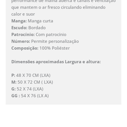
performance de malha aberta e canais e ventilação
que mantem o ar fresco circulando eliminando
calor e suor
Manga:
Manga curta
Escudo:
Bordado
Patrocínio:
Com patrocínio
Número:
Permite personalização
Composição:
100% Poliéster
Dimensões aproximadas Largura e altura:
P:
48 X 70 CM (LXA)
M:
50 X 72 CM ( LXA)
G:
52 X 74 (LXA)
GG :
54 X 76 (LX A)