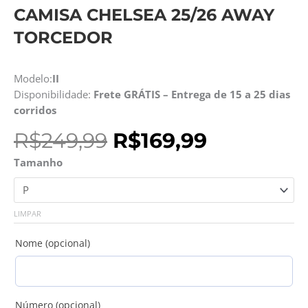
CAMISA CHELSEA 25/26 AWAY
TORCEDOR
Modelo:
II
Disponibilidade:
Frete GRÁTIS – Entrega de 15 a 25 dias
corridos
O
O
R$
249,99
R$
169,99
preço
preço
Camisa
Tamanho
original
atual
Chelsea
era:
é:
25/26
R$249,99.
R$169,99.
Away
LIMPAR
Torcedor
quantidade
Nome (opcional)
Número (opcional)