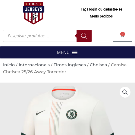
Faça
login
ou
cadastre-se
Meus pedidos
Pesquisar
0
produtos
Carrinh
MENU
Início
/
Internacionais
/
Times Ingleses
/
Chelsea
/ Camisa
Chelsea 25/26 Away Torcedor