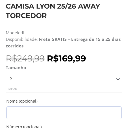
CAMISA LYON 25/26 AWAY
TORCEDOR
Modelo:
II
Disponibilidade:
Frete GRATIS – Entrega de 15 a 25 dias
corridos
O
O
R$
249,99
R$
169,99
preço
preço
Camisa
Tamanho
original
atual
Lyon
era:
é:
25/26
R$249,99.
R$169,99.
Away
LIMPAR
Torcedor
quantidade
Nome (opcional)
Número (opcional)