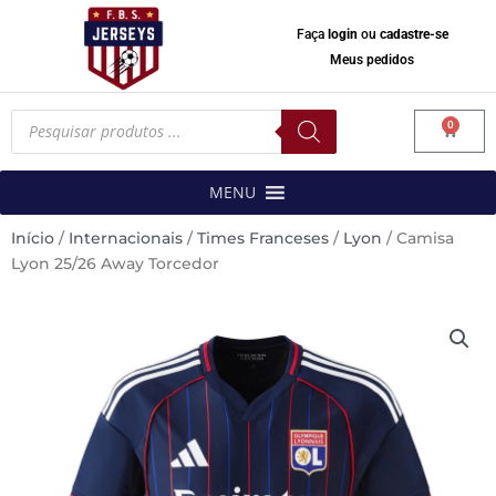
Faça
login
ou
cadastre-se
Meus pedidos
Pesquisar
0
produtos
Carrinh
MENU
Início
/
Internacionais
/
Times Franceses
/
Lyon
/ Camisa
Lyon 25/26 Away Torcedor