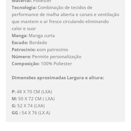
Material:
Poliester
Tecnologia:
Combinação de tecidos de
performance de malha aberta e canais e ventilação
que mantem o ar fresco circulando eliminando
calor e suor
Manga:
Manga curta
Escudo:
Bordado
Patrocinio: c
om patrocínio
Número:
Permite personalização
Composição:
100% Poliester
Dimensões aproximadas Largura e altura:
P:
48 X 70 CM (LXA)
M:
50 X 72 CM ( LXA)
G:
52 X 74 (LXA)
GG :
54 X 76 (LX A)