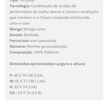
Tecnologia:
Combinação de tecidos de
performance de malha aberta e canais e ventilação
que mantem o ar fresco circulando eliminando
calor e suor
Manga:
Manga curta
Escudo:
Bordado
Patrocínio: c
om patrocínio
Número:
Permite personalização
Composição:
100% Poliéster
Dimensões aproximadas Largura e altura:
P:
48 X 70 CM (LXA)
M:
50 X 72 CM ( LXA)
G:
52 X 74 (LXA)
GG :
54 X 76 (LX A)