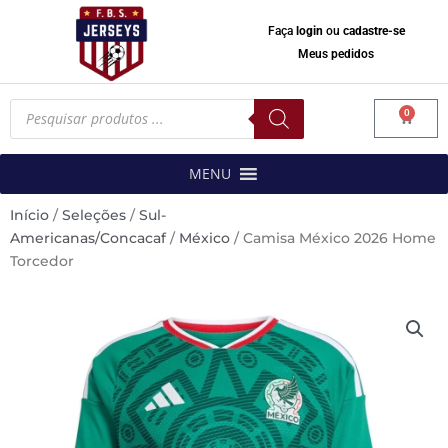
Faça
login
ou
cadastre-se
Meus pedidos
Pesquisar
0
produtos
Carrinh
MENU
Início
/
Seleções
/
Sul-
Americanas/Concacaf
/
México
/ Camisa México 2026 Home
Torcedor