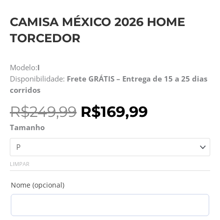
CAMISA MÉXICO 2026 HOME
TORCEDOR
Modelo:
I
Disponibilidade:
Frete GRÁTIS – Entrega de 15 a 25 dias
corridos
O
O
R$
249,99
R$
169,99
preço
preço
Camisa
Tamanho
original
atual
México
era:
é:
2026
R$249,99.
R$169,99.
Home
LIMPAR
Torcedor
quantidade
Nome (opcional)