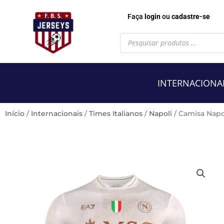
Faça
login
ou
cadastre-se
Pesquisar
produtos
INTERNACIONA
Início
/
Internacionais
/
Times Italianos
/
Napoli
/ Camisa Napo