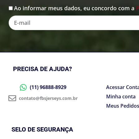
Ao informar meus dados, eu concordo com a
P
Aceite
E-
mail
PRECISA DE AJUDA?
(11) 96888-8929
Acessar Cont
Minha conta
contato@fbsjerseys.com.br
Meus Pedido
SELO DE SEGURANÇA