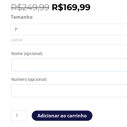
O
O
R$
249,99
R$
169,99
preço
preço
Camisa
Tamanho
original
atual
Napoli
era:
é:
25/26
R$249,99.
R$169,99
Away
LIMPAR
Torcedor
quantidade
Nome (opcional)
Número (opcional)
Adicionar ao carrinho