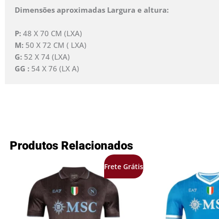
Dimensões aproximadas Largura e altura:
P:
48 X 70 CM (LXA)
M:
50 X 72 CM ( LXA)
G:
52 X 74 (LXA)
GG :
54 X 76 (LX A)
Produtos Relacionados
O
O
O
Frete Grátis
preço
preço
preço
original
atual
origina
era:
é:
era:
R$249,99.
R$169,99.
R$249,