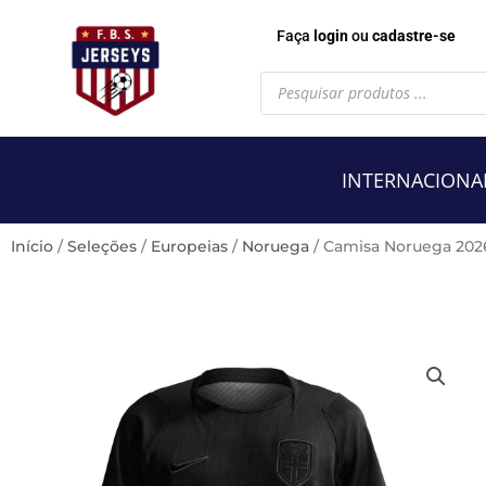
Faça
login
ou
cadastre-se
Pesquisar
produtos
INTERNACIONA
Início
/
Seleções
/
Europeias
/
Noruega
/ Camisa Noruega 20