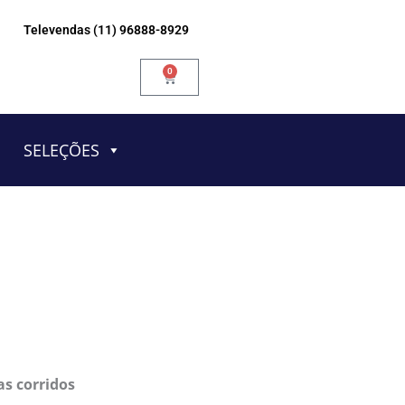
Televendas (11) 96888-8929
0
Carrinho
SELEÇÕES
as corridos