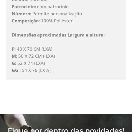
Patrocínio: c
om patrocínio
Número:
Permite personalização
Composição:
100% Poliéster
Dimensões aproximadas Largura e altura:
P:
48 X 70 CM (LXA)
M:
50 X 72 CM ( LXA)
G:
52 X 74 (LXA)
GG :
54 X 76 (LX A)
Fique por dentro das novidades!