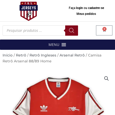
Faça
login
ou
cadastre-se
Meus pedidos
Pesquisar
0
produtos
Carrinh
MENU
Início
/
Retrô
/
Retrô Ingleses
/
Arsenal Retrô
/ Camisa
Retrô Arsenal 88/89 Home