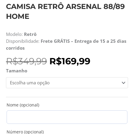
CAMISA RETRÔ ARSENAL 88/89
HOME
Modelo:
Retrô
Disponibilidade:
Frete GRÁTIS – Entrega de 15 a 25 dias
corridos
O
O
R$
349,99
R$
169,99
preço
preço
Camisa
Tamanho
original
atual
Retrô
era:
é:
Arsenal
R$349,99.
R$169,99.
88/89
Home
quantidade
Nome (opcional)
Número (opcional)