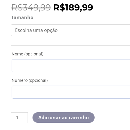
O
O
R$
349,99
R$
189,99
preço
preço
Camisa
Tamanho
original
atual
Retrô
era:
é:
Arsenal
R$349,99.
R$189,99
92/93
Home
quantidade
Nome (opcional)
Número (opcional)
Adicionar ao carrinho