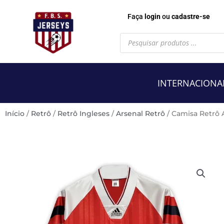
Faça
login
ou
cadastre-se
Pesquisar
produtos
INTERNACIONA
Início
/
Retrô
/
Retrô Ingleses
/
Arsenal Retrô
/ Camisa Retrô 