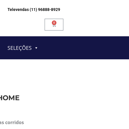
Televendas (11) 96888-8929
0
Carrinho
SELEÇÕES
 HOME
as corridos