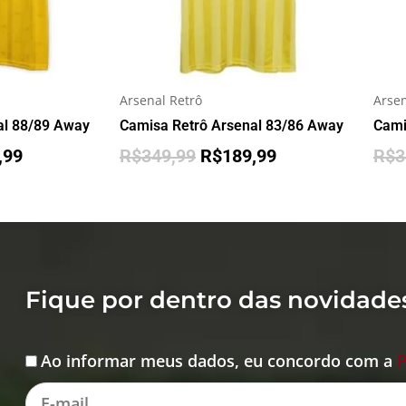
Arsenal Retrô
Arsen
al 88/89 Away
Camisa Retrô Arsenal 83/86 Away
Cami
,99
R$
349,99
R$
189,99
R$
3
Fique por dentro das novidade
Ao informar meus dados, eu concordo com a
P
Aceite
E-