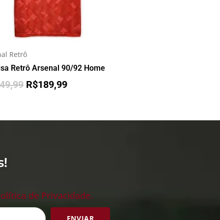
al Retrô
sa Retrô Arsenal 90/92 Home
49,99
R$
189,99
s!
olítica de Privacidade.
ENVIAR