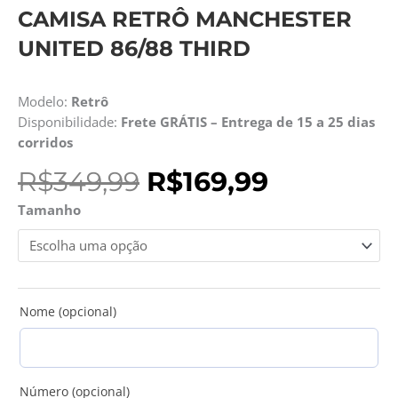
CAMISA RETRÔ MANCHESTER
UNITED 86/88 THIRD
Modelo:
Retrô
Disponibilidade:
Frete GRÁTIS – Entrega de 15 a 25 dias
corridos
O
O
R$
349,99
R$
169,99
preço
preço
Camisa
Tamanho
original
atual
Retrô
era:
é:
Manchester
R$349,99.
R$169,99.
United
86/88
Third
Nome (opcional)
quantidade
Número (opcional)