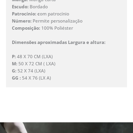
Escudo:
Bordado
Patrocínio: c
om patrocínio
Número:
Permite personalização
Composição:
100% Poliéster
Dimensões aproximadas Largura e altura:
P:
48 X 70 CM (LXA)
M:
50 X 72 CM ( LXA)
G:
52 X 74 (LXA)
GG :
54 X 76 (LX A)