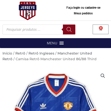
Faça
login
ou
cadastre-se
Meus pedidos
Pesquisar
0
produtos
Carrinh
MENU
Início
/
Retrô
/
Retrô Ingleses
/
Manchester United
Retrô
/ Camisa Retrô Manchester United 86/88 Third