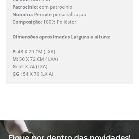
Patrocínio: c
om patrocínio
Número:
Permite personalização
Composição:
100% Poliéster
Dimensões aproximadas Largura e altura:
P:
48 X 70 CM (LXA)
M:
50 X 72 CM ( LXA)
G:
52 X 74 (LXA)
GG :
54 X 76 (LX A)
Fique por dentro das novidades!