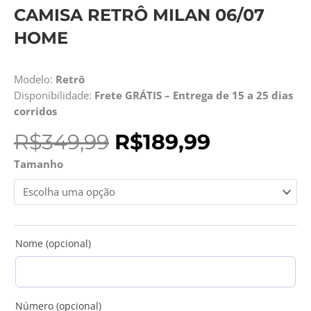
CAMISA RETRÔ MILAN 06/07
HOME
Modelo:
Retrô
Disponibilidade:
Frete GRÁTIS – Entrega de 15 a 25 dias
corridos
O
O
R$
349,99
R$
189,99
preço
preço
Camisa
Tamanho
original
atual
Retrô
era:
é:
Milan
R$349,99.
R$189,99.
06/07
Home
quantidade
Nome (opcional)
Número (opcional)