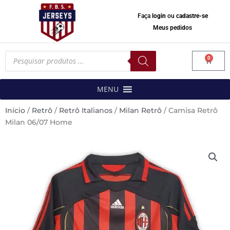
Faça
login
ou
cadastre-se
Meus pedidos
Pesquisar
0
produtos
Carrinh
MENU
Início
/
Retrô
/
Retrô Italianos
/
Milan Retrô
/ Camisa Retrô
Milan 06/07 Home