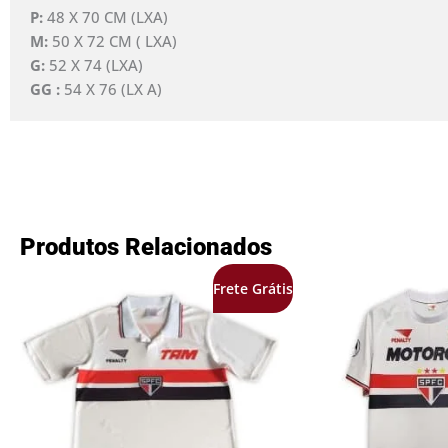
P:
48 X 70 CM (LXA)
M:
50 X 72 CM ( LXA)
G:
52 X 74 (LXA)
GG :
54 X 76 (LX A)
Produtos Relacionados
O
O
O
Frete Grátis
preço
preço
preço
original
atual
origina
era:
é:
era:
R$349,99.
R$169,99.
R$349,