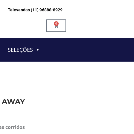
Televendas (11) 96888-8929
0
Carrinho
SELEÇÕES
3 AWAY
as corridos