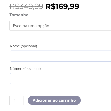
O
O
R$
349,99
R$
169,99
preço
preço
Camisa
Tamanho
original
atual
Retrô
era:
é:
São
R$349,99.
R$169,99
Paulo
1993
Away
Nome (opcional)
quantidade
Número (opcional)
Adicionar ao carrinho