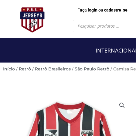
Faça
login
ou
cadastre-se
Pesquisar
produtos
INTERNACIONA
Início
/
Retrô
/
Retrô Brasileiros
/
São Paulo Retrô
/ Camisa Re