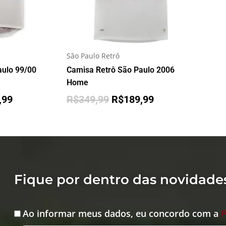
São Paulo Retrô
aulo 99/00
Camisa Retrô São Paulo 2006
Home
,99
R$
349,99
R$
189,99
Fique por dentro das novidade
Ao informar meus dados, eu concordo com a
P
Aceite