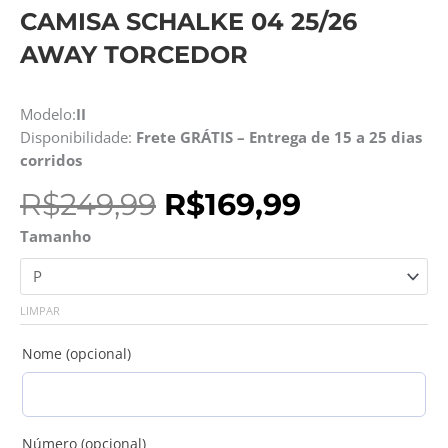
CAMISA SCHALKE 04 25/26
AWAY TORCEDOR
Modelo:
II
Disponibilidade:
Frete GRÁTIS – Entrega de 15 a 25 dias
corridos
O
O
R$
249,99
R$
169,99
preço
preço
Camisa
Tamanho
original
atual
Schalke
era:
é:
04
R$249,99.
R$169,99.
25/26
LIMPAR
Away
Torcedor
Nome (opcional)
quantidade
Número (opcional)