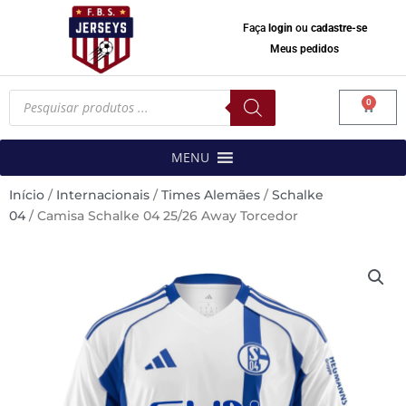
Faça
login
ou
cadastre-se
Meus pedidos
Pesquisar
0
produtos
Carrinh
MENU
Início
/
Internacionais
/
Times Alemães
/
Schalke
04
/ Camisa Schalke 04 25/26 Away Torcedor