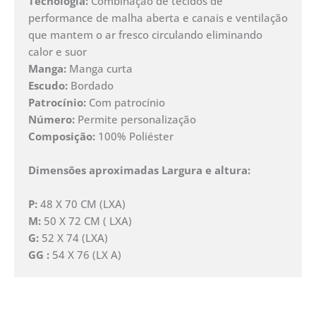
Tecnologia:
Combinação de tecidos de
performance de malha aberta e canais e ventilação
que mantem o ar fresco circulando eliminando
calor e suor
Manga:
Manga curta
Escudo:
Bordado
Patrocínio:
Com patrocínio
Número:
Permite personalização
Composição:
100% Poliéster
Dimensões aproximadas Largura e altura:
P:
48 X 70 CM (LXA)
M:
50 X 72 CM ( LXA)
G:
52 X 74 (LXA)
GG :
54 X 76 (LX A)