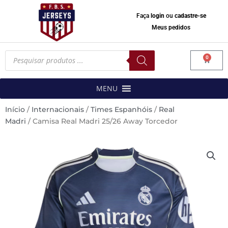
Faça
login
ou
cadastre-se
Meus pedidos
Pesquisar
0
produtos
Carrinh
MENU
Início
/
Internacionais
/
Times Espanhóis
/
Real
Madri
/ Camisa Real Madri 25/26 Away Torcedor