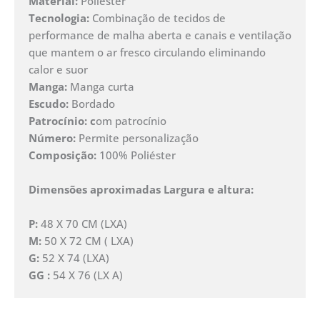
Material:
Poliéster
Tecnologia:
Combinação de tecidos de
performance de malha aberta e canais e ventilação
que mantem o ar fresco circulando eliminando
calor e suor
Manga:
Manga curta
Escudo:
Bordado
Patrocínio: c
om patrocínio
Número:
Permite personalização
Composição:
100% Poliéster
Dimensões aproximadas Largura e altura:
P:
48 X 70 CM (LXA)
M:
50 X 72 CM ( LXA)
G:
52 X 74 (LXA)
GG :
54 X 76 (LX A)