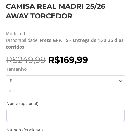
CAMISA REAL MADRI 25/26
AWAY TORCEDOR
Modelo:
II
Disponibilidade:
Frete GRÁTIS – Entrega de 15 a 25 dias
corridos
O
O
R$
249,99
R$
169,99
preço
preço
Camisa
Tamanho
original
atual
Real
era:
é:
Madri
R$249,99.
R$169,99.
25/26
LIMPAR
Away
Torcedor
Nome (opcional)
quantidade
Número (opcional)