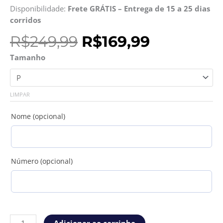
Disponibilidade:
Frete GRÁTIS – Entrega de 15 a 25 dias
corridos
O
O
R$
249,99
R$
169,99
preço
preço
Camisa
Tamanho
original
atual
Real
era:
é:
Madri
R$249,99.
R$169,99.
25/26
LIMPAR
Home
Torcedor
Nome (opcional)
quantidade
Número (opcional)