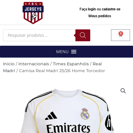
Faça
login
ou
cadastre-se
Meus pedidos
Pesquisar
0
produtos
Carrinh
MENU
Início
/
Internacionais
/
Times Espanhóis
/
Real
Madri
/ Camisa Real Madri 25/26 Home Torcedor