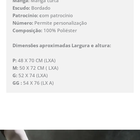
Manga:
Manga curta
Escudo:
Bordado
Patrocínio: c
om patrocínio
Número:
Permite personalização
Composição:
100% Poliéster
Dimensões aproximadas Largura e altura:
P:
48 X 70 CM (LXA)
M:
50 X 72 CM ( LXA)
G:
52 X 74 (LXA)
GG :
54 X 76 (LX A)