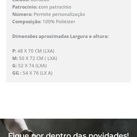
Patrocínio: c
om patrocínio
Número:
Permite personalização
Composição:
100% Poliéster
Dimensões aproximadas Largura e altura:
P:
48 X 70 CM (LXA)
M:
50 X 72 CM ( LXA)
G:
52 X 74 (LXA)
GG :
54 X 76 (LX A)
Fique por dentro das novidades!