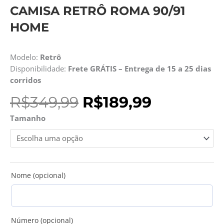
CAMISA RETRÔ ROMA 90/91
HOME
Modelo:
Retrô
Disponibilidade:
Frete GRÁTIS – Entrega de 15 a 25 dias
corridos
O
O
R$
349,99
R$
189,99
preço
preço
Camisa
Tamanho
original
atual
Retrô
era:
é:
Roma
R$349,99.
R$189,99.
90/91
Home
quantidade
Nome (opcional)
Número (opcional)