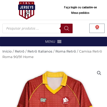
Faça
login
ou
cadastre-se
Meus pedidos
Pesquisar
0
produtos
Carrinh
MENU
Início
/
Retrô
/
Retrô Italianos
/
Roma Retrô
/ Camisa Retrô
Roma 90/91 Home