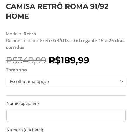
CAMISA RETRÔ ROMA 91/92
HOME
Modelo:
Retrô
Disponibilidade:
Frete GRÁTIS – Entrega de 15 a 25 dias
corridos
O
O
R$
349,99
R$
189,99
preço
preço
Camisa
Tamanho
original
atual
Retrô
era:
é:
Roma
R$349,99.
R$189,99.
91/92
Home
quantidade
Nome (opcional)
Número (opcional)