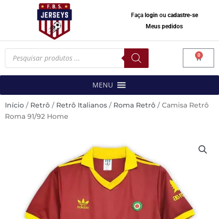
Faça
login
ou
cadastre-se
Meus pedidos
Pesquisar
0
produtos
Carrinh
MENU
Início
/
Retrô
/
Retrô Italianos
/
Roma Retrô
/ Camisa Retrô
Roma 91/92 Home