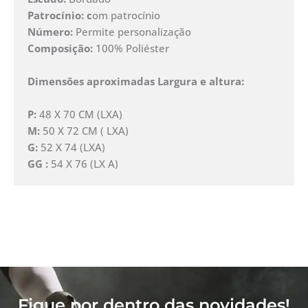
Patrocínio: c
om patrocínio
Número:
Permite personalização
Composição:
100% Poliéster
Dimensões aproximadas Largura e altura:
P:
48 X 70 CM (LXA)
M:
50 X 72 CM ( LXA)
G:
52 X 74 (LXA)
GG :
54 X 76 (LX A)
Fique por dentro das novidades!