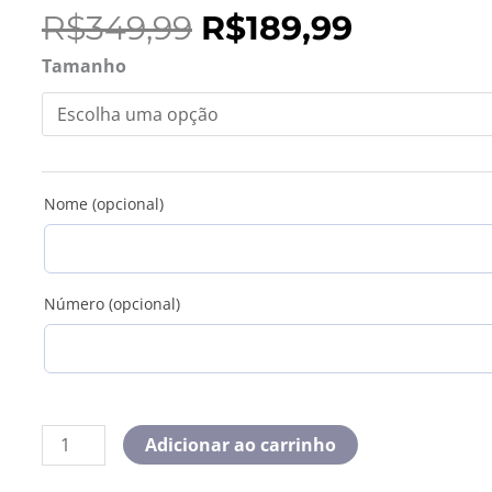
O
O
R$
349,99
R$
189,99
preço
preço
Camisa
Tamanho
original
atual
Retrô
era:
é:
Valencia
R$349,99.
R$189,99
09/10
Home
quantidade
Nome (opcional)
Número (opcional)
Adicionar ao carrinho