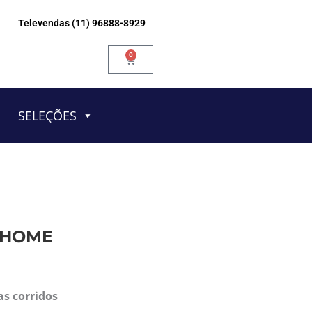
Televendas (11) 96888-8929
0
Carrinho
SELEÇÕES
0 HOME
as corridos