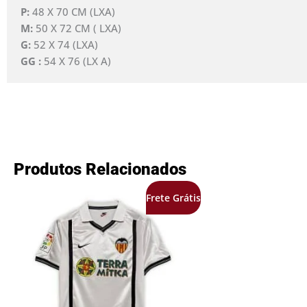
P:
48 X 70 CM (LXA)
M:
50 X 72 CM ( LXA)
G:
52 X 74 (LXA)
GG :
54 X 76 (LX A)
Produtos Relacionados
O
O
Frete Grátis
preço
preço
original
atual
era:
é:
R$349,99.
R$189,99.