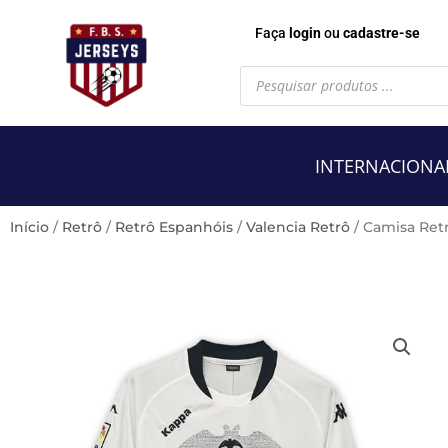
Faça
login
ou
cadastre-se
Pesquisar
produtos
INTERNACIONA
Início
/
Retrô
/
Retrô Espanhóis
/
Valencia Retrô
/ Camisa Ret