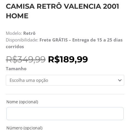
CAMISA RETRÔ VALENCIA 2001
HOME
Modelo:
Retrô
Disponibilidade:
Frete GRÁTIS – Entrega de 15 a 25 dias
corridos
O
O
R$
349,99
R$
189,99
preço
preço
Camisa
Tamanho
original
atual
Retrô
era:
é:
Valencia
R$349,99.
R$189,99.
2001
Home
quantidade
Nome (opcional)
Número (opcional)