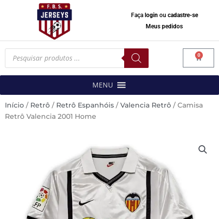
Faça
login
ou
cadastre-se
Meus pedidos
Pesquisar
0
produtos
Carrinh
MENU
Início
/
Retrô
/
Retrô Espanhóis
/
Valencia Retrô
/ Camisa
Retrô Valencia 2001 Home