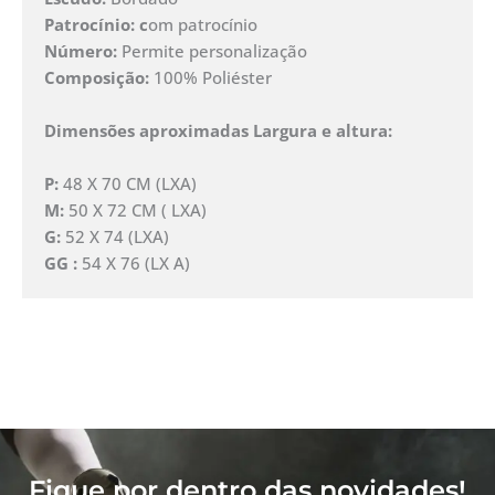
Patrocínio: c
om patrocínio
Número:
Permite personalização
Composição:
100% Poliéster
Dimensões aproximadas Largura e altura:
P:
48 X 70 CM (LXA)
M:
50 X 72 CM ( LXA)
G:
52 X 74 (LXA)
GG :
54 X 76 (LX A)
Fique por dentro das novidades!